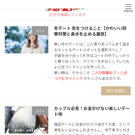
コ
ナ
ン
ビ
MENU
テ
ゲ
ン
ー
冬デート 気をつけること【かわいい防
コラム
ツ
シ
寒対策と鼻水を止める裏技】
へ
ョ
寒い冬のデートは、二人寄り添って心まで温ま
ス
ン
るホットなデートスポットを選択すべし？
手袋を分け合って片手はコートの中でしっかり
キ
に
と握り合ったり、マフラーを半分こしていつも
ッ
移
より近づくチャンスを作ったり。
プ
動
寒い時は、だからこそ
二人の距離をグッと近
づけるタイミング
がたくさんあるのです。
続きを読む
カップル必見！お金かけない楽しいデー
コラム
ト術
毎回デートにお金がかかり過ぎて大変、という
男性もいるかもしれませんし、年下男子と付き