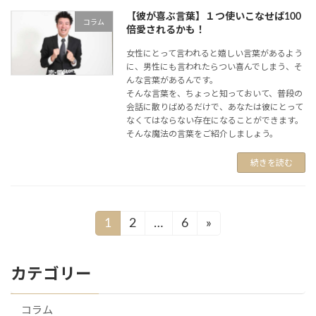
【彼が喜ぶ言葉】１つ使いこなせば100
コラム
倍愛されるかも！
女性にとって言われると嬉しい言葉があるよう
に、男性にも言われたらつい喜んでしまう、そ
んな言葉があるんです。
そんな言葉を、ちょっと知っておいて、普段の
会話に散りばめるだけで、あなたは彼にとって
なくてはならない存在になることができます。
そんな魔法の言葉をご紹介しましょう。
続きを読む
投
1
2
…
6
»
固
固
固
稿
定
定
定
ナ
ペ
ペ
ペ
カテゴリー
ー
ー
ー
ビ
ジ
ジ
ジ
ゲ
コラム